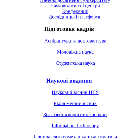
Наукові досягнення університету
Науково-освітні центри
Конференції
Дослідницькі платформи
Підготовка кадрів
Аспірантура та докторантура
Молодіжна наука
Студентська наука
Наукові видання
Науковий вісник НГУ
Економічний вісник
Збагачення корисних копалин
Information Technology
Гірнича електромеханіка та автоматика