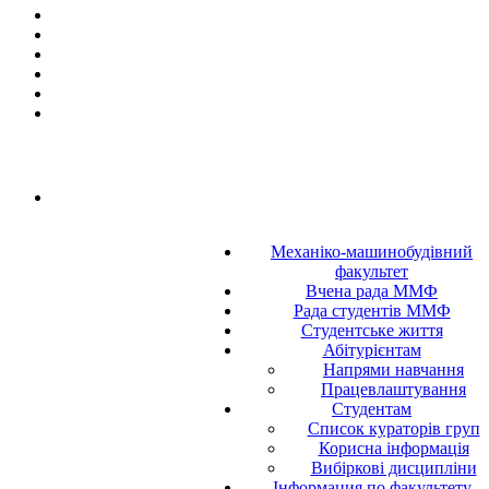
Механіко-машинобудівний
факультет
Вчена рада ММФ
Рада студентів ММФ
Студентське життя
Абітурієнтам
Напрями навчання
Працевлаштування
Студентам
Список кураторів груп
Корисна інформація
Вибіркові дисципліни
Інформация по факультету