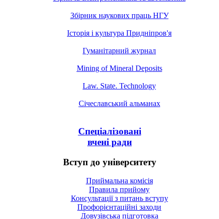
Збірник наукових праць НГУ
Історія і культура Придніпров'я
Гуманітарний журнал
Mining of Mineral Deposits
Law. State. Technology
Січеславський альманах
Спеціалізовані
вчені ради
Вступ до університету
Приймальна комісія
Правила прийому
Консультації з питань вступу
Профорієнтаційні заходи
Довузівська підготовка