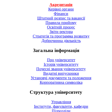
Акредитація
Керівні органи
Фінанси
Штатний розпис та вакансії
Правила прийому
Освітній процес
Звіти ректора
Стратегія та программа розвитку
Доброчинна діяльність
Загальна інформація
Про університет
Історія університету
Почесні звання університету
Видатні випускники
Установчі документи та положення
Корпоративна символiка
Структура університету
Управління
Інститути, факультети, кафедри
Підрозділи