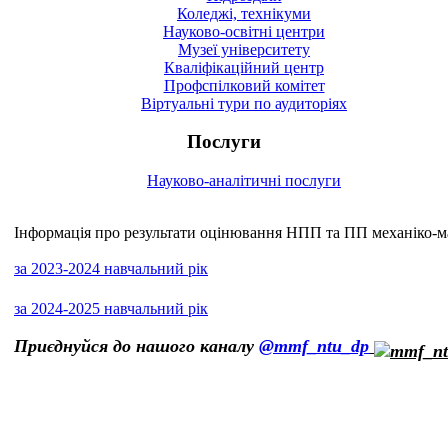
Коледжі, технікуми
Науково-освітні центри
Музеї університету
Кваліфікаційний центр
Профспілковий комітет
Віртуальні тури по аудиторіях
Послуги
Науково-аналітичні послуги
Інформація про результати оцінювання НПП та ПП механіко-м
за 2023-2024 навчальний рік
за 2024-2025 навчальний рік
Приєднуйся до нашого каналу
@mmf_ntu_dp