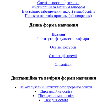
Спецiальностi підготовки
Дисципліни за вільним вибором
Внутрішнє забезпечення якості вищої освіти
Проєкти освітніх програм (обговорення)
Денна форма навчання
Новини
Інститути, факультети, кафедри
Освітні ресурси
Стипендії, премії
Олімпіади
Дистанційна та вечірня форми навчання
Міжгалузевий інститут безперервної освіти
Дистанційна освіта
Післядипломна освіта
Вечірня освіта